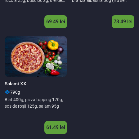
rucola 25g, busuioc 2g, ulei de
brânză albastră 30g (Nu se
măsline 2g,
recomandă copiilor sub 3 ani),
rucola 25g, nucă 5g, ulei de
măsline 2g,
69.49
lei
73.49
lei
Salami XXL
790g
Blat 400g, pizza topping 170g,
sos de roșii 125g, salam 95g
61.49
lei