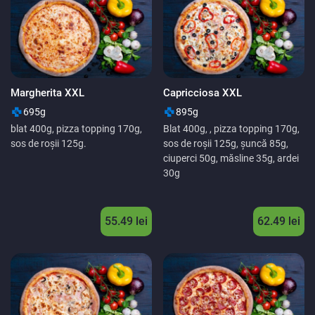
Margherita XXL
Capricciosa XXL
695g
895g
blat 400g, pizza topping 170g,
Blat 400g, , pizza topping 170g,
sos de roșii 125g.
sos de roșii 125g, șuncă 85g,
ciuperci 50g, măsline 35g, ardei
30g
55.49
lei
62.49
lei