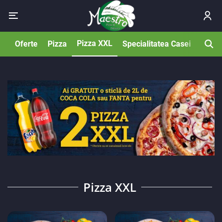
Pizza XXL
Oferte
Pizza
Specialitatea Casei
Covrig
Pizza XXL