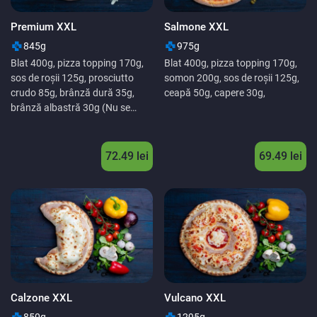
Premium XXL
Salmone XXL
845g
975g
Blat 400g, pizza topping 170g,
Blat 400g, pizza topping 170g,
sos de roșii 125g, prosciutto
somon 200g, sos de roșii 125g,
crudo 85g, brânză dură 35g,
ceapă 50g, capere 30g,
brânză albastră 30g (Nu se
recomandă copiilor sub 3 ani),
72.49
lei
69.49
lei
Calzone XXL
Vulcano XXL
850g
1295g