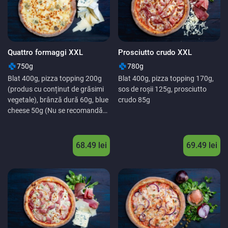
Quattro formaggi XXL
Prosciutto crudo XXL
750g
780g
Blat 400g, pizza topping 200g
Blat 400g, pizza topping 170g,
(produs cu conținut de grăsimi
sos de roșii 125g, prosciutto
vegetale), brânză dură 60g, blue
crudo 85g
cheese 50g (Nu se recomandă
copiilor sub 3 ani), brie 42g (Nu
se recomandă copiilor sub 3
ani).
68.49
lei
69.49
lei