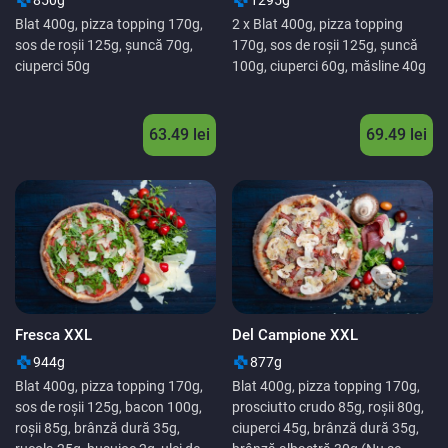
Blat 400g, pizza topping 170g,
2 x Blat 400g, pizza topping
sos de roșii 125g, șuncă 70g,
170g, sos de roșii 125g, șuncă
ciuperci 50g
100g, ciuperci 60g, măsline 40g
63.49
lei
69.49
lei
Fresca XXL
Del Campione XXL
944g
877g
Blat 400g, pizza topping 170g,
Blat 400g, pizza topping 170g,
sos de roșii 125g, bacon 100g,
prosciutto crudo 85g, roșii 80g,
roșii 85g, brânză dură 35g,
ciuperci 45g, brânză dură 35g,