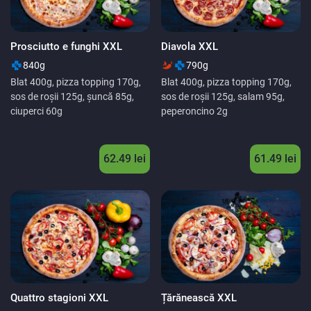
Prosciutto e funghi XXL
Diavola XXL
840g
790g
Blat 400g, pizza topping 170g,
Blat 400g, pizza topping 170g,
sos de roșii 125g, șuncă 85g,
sos de roșii 125g, salam 95g,
ciuperci 60g
peperoncino 2g
62.49
lei
61.49
lei
Quattro stagioni XXL
Țărănească XXL