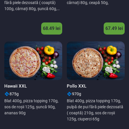
fără piele dezosată ( coaptă)
cârnați 80g, ceapă 50g,
100g, cârnați 80g, șuncă 60g,
salam 35g.
68.49
lei
67.49
lei
Hawaii XXL
Pollo XXL
875g
970g
Blat 400g, pizza topping 170g,
Blat 400g, pizza topping 170g,
sos de roșii 125g, șuncă 90g,
pulpă de pui fără piele dezosată
ananas 90g
( coaptă) 210g, sos de roșii
125g, ciuperci 65g