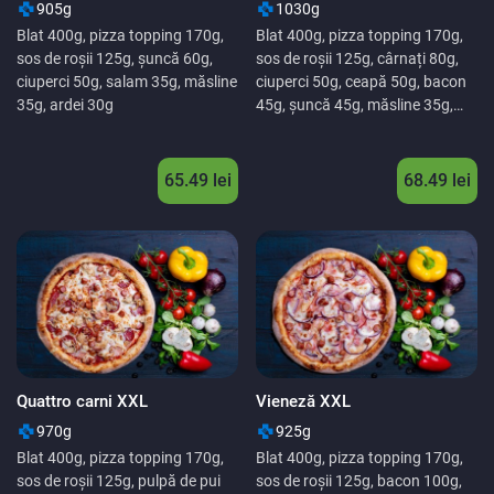
905g
1030g
Blat 400g, pizza topping 170g,
Blat 400g, pizza topping 170g,
sos de roșii 125g, șuncă 60g,
sos de roșii 125g, cârnați 80g,
ciuperci 50g, salam 35g, măsline
ciuperci 50g, ceapă 50g, bacon
35g, ardei 30g
45g, șuncă 45g, măsline 35g,
ardei 30g.
65.49
lei
68.49
lei
Quattro carni XXL
Vieneză XXL
970g
925g
Blat 400g, pizza topping 170g,
Blat 400g, pizza topping 170g,
sos de roșii 125g, pulpă de pui
sos de roșii 125g, bacon 100g,