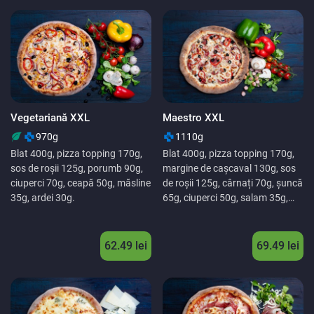
Vegetariană XXL
Maestro XXL
970g
1110g
Blat 400g, pizza topping 170g,
Blat 400g, pizza topping 170g,
sos de roșii 125g, porumb 90g,
margine de cașcaval 130g, sos
ciuperci 70g, ceapă 50g, măsline
de roșii 125g, cârnați 70g, șuncă
35g, ardei 30g.
65g, ciuperci 50g, salam 35g,
măsline 35g, ardei 30g,
62.49
lei
69.49
lei