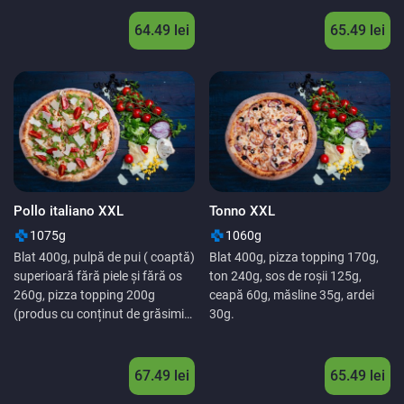
64.49
lei
65.49
lei
Pollo italiano XXL
Tonno XXL
1075g
1060g
Blat 400g, pulpă de pui ( coaptă)
Blat 400g, pizza topping 170g,
superioară fără piele și fără os
ton 240g, sos de roșii 125g,
260g, pizza topping 200g
ceapă 60g, măsline 35g, ardei
(produs cu conținut de grăsimi
30g.
vegetale), roșii 160g, sos de roșii
125g, brânză dură 40g, rucola
25g.
67.49
lei
65.49
lei