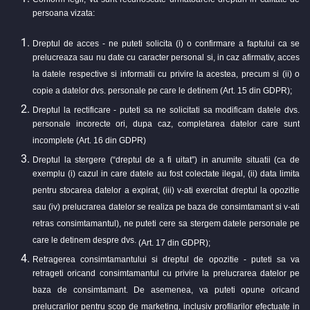
persoana vizata:
Dreptul de acces - ne puteti solicita (i) o confirmare a faptului ca se
prelucreaza sau nu date cu caracter personal si, in caz afirmativ, acces
la datele respective si informatii cu privire la acestea, precum si (ii) o
copie a datelor dvs. personale pe care le detinem (Art. 15 din GDPR);
Dreptul la rectificare - puteti sa ne solicitati sa modificam datele dvs.
personale incorecte ori, dupa caz, completarea datelor care sunt
incomplete (Art. 16 din GDPR)
Dreptul la stergere (“dreptul de a fi uitat”) in anumite situatii (ca de
exemplu (i) cazul in care datele au fost colectate ilegal, (ii) data limita
pentru stocarea datelor a expirat, (iii) v-ati exercitat dreptul la opozitie
sau (iv) prelucrarea datelor se realiza pe baza de consimtamant si v-ati
retras consimtamantul), ne puteti cere sa stergem datele personale pe
care le detinem despre dvs.
(Art. 17 din GDPR);
Retragerea consimtamantului si dreptul de opozitie - puteti sa va
retrageti oricand consimtamantul cu privire la prelucrarea datelor pe
baza de consimtamant. De asemenea, va puteti opune oricand
prelucrarilor pentru scop de marketing, inclusiv profilarilor efectuate in