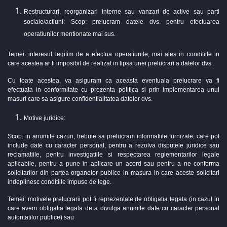
Restructurari, reorganizari interne sau vanzari de active sau parti
sociale/actiuni: Scop: prelucram datele dvs. pentru efectuarea
operatiunilor mentionate mai sus.
Temei: interesul legitim de a efectua operatiunile, mai ales in conditiile in
care acestea ar fi imposibil de realizat in lipsa unei prelucrari a datelor dvs.
Cu toate acestea, va asiguram ca aceasta eventuala prelucrare va fi
efectuata in conformitate cu prezenta politica si prin implementarea unui
masuri care sa asigure confidentialitatea datelor dvs.
Motive juridice:
Scop: in anumite cazuri, trebuie sa prelucram informatiile furnizate, care pot
include date cu caracter personal, pentru a rezolva disputele juridice sau
reclamatiile, pentru investigatiile si respectarea reglementarilor legale
aplicabile, pentru a pune in aplicare un acord sau pentru a ne conforma
solicitarilor din partea organelor publice in masura in care aceste solicitari
indeplinesc conditiile impuse de lege.
Temei: motivele prelucrarii pot fi reprezentate de obligatia legala (in cazul in
care avem obligatia legala de a divulga anumite date cu caracter personal
autoritatilor publice) sau