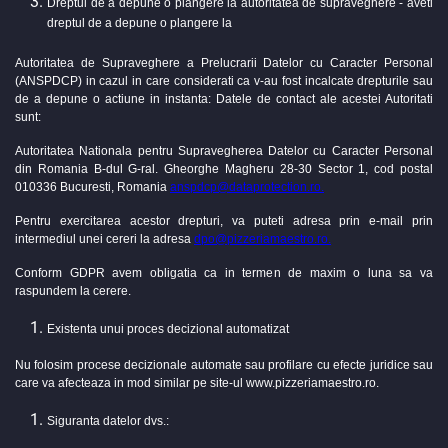
Dreptul de a depune o plangere la autoritatea de supraveghere - aveti
dreptul de a depune o plangere la
Autoritatea de Supraveghere a Prelucrarii Datelor cu Caracter Personal
(ANSPDCP) in cazul in care considerati ca v-au fost incalcate drepturile sau
de a depune o actiune in instanta: Datele de contact ale acestei Autoritati
sunt:
Autoritatea Nationala pentru Supravegherea Datelor cu Caracter Personal
din Romania B-dul G-ral. Gheorghe Magheru 28-30 Sector 1, cod postal
010336 Bucuresti, Romania
anspdcp@dataprotection.ro.
Pentru exercitarea acestor drepturi, va puteti adresa prin e-mail prin
intermediul unei cereri la adresa
dpo@pizzeriamaestro.ro.
Conform GDPR avem obligatia ca in termen de maxim o luna sa va
raspundem la cerere.
Existenta unui proces decizional automatizat
Nu folosim procese decizionale automate sau profilare cu efecte juridice sau
care va afecteaza in mod similar pe site-ul www.pizzeriamaestro.ro.
Siguranta datelor dvs.: