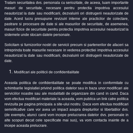
Tratam securitatea dvs. personala cu seriozitate, de aceea, luam importante
masuri de securitate, necesare pentru protectia impotriva accesului
neautorizat la date sau modificarii, dezvaluirii ori distrugerii neautorizate de
date. Acest lucru presupune revizuiri interne ale practicilor de colectare,
pastrare si procesare de date si ale masurilor de securitate, de asemenea,
masuri fizice de securitate pentru protectia impotriva accesului neautorizat la
sistemele unde stocam datele personale.
Solicitam si furnizorilor nostri de servicii precum si partenerilor de afaceri sa
intreprinda toate masurile necesare in vederea protectiei impotriva accesului
neautorizat la date sau modificarii, dezvaluirii ori distrugerii neautorizate de
date.
Modificari ale politicii de confidentialitate
Aceasta politica de confidentialitate se poate modifica in conformitate cu
schimbarile legislatiei privind politica datelor sau in baza unor modificari ale
serviciilor noastre sau ale modalitatii de organizare din cand in cand. Daca
vom efectua modificari materiale la aceasta, vom publica un link catre politica
revizuita pe pagina principala a site-ului nostru. Daca vom efectua modificari
semnificative care vor avea un impact asupra drepturilor si libertatilor dvs.
(de exemplu, atunci cand vom incepe prelucrarea datelor dvs. personale in
alte scopuri decat cele specificate mai sus), va vom contacta inainte de a
incepe aceasta prelucrare.