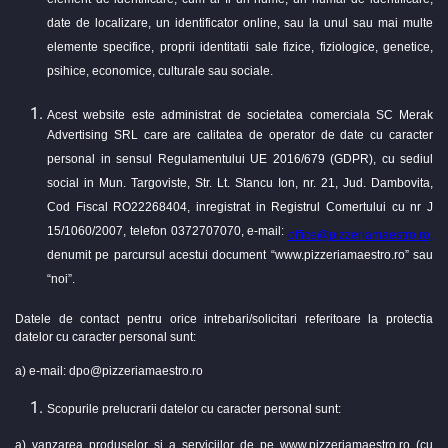
element de identificare, cum ar fi un nume, un numar de identificare,
date de localizare, un identificator online, sau la unul sau mai multe
elemente specifice, proprii identitatii sale fizice, fiziologice, genetice,
psihice, economice, culturale sau sociale.
Acest website este administrat de societatea comerciala SC Merak
Advertising SRL care are calitatea de operator de date cu caracter
personal in sensul Regulamentului UE 2016/679 (GDPR), cu sediul
social in Mun. Targoviste, Str. Lt. Stancu Ion, nr. 21, Jud. Dambovita,
Cod Fiscal RO22268404, inregistrat in Registrul Comertului cu nr J
15/1060/2007, telefon 0372707070, e-mail:
office@pizzeriamaestro.ro,
denumit pe parcursul acestui document “www.pizzeriamaestro.ro” sau
“noi”.
Datele de contact pentru orice intrebari/solicitari referitoare la protectia
datelor cu caracter personal sunt:
a) e-mail: dpo@pizzeriamaestro.ro
Scopurile prelucrarii datelor cu caracter personal sunt:
a) vanzarea produselor si a serviciilor de pe www.pizzeriamaestro.ro (cu