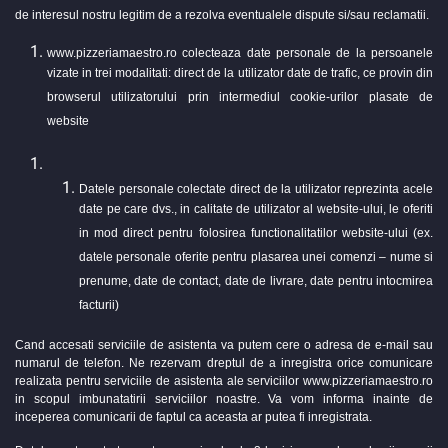
de interesul nostru legitim de a rezolva eventualele dispute si/sau reclamatii.
www.pizzeriamaestro.ro colecteaza date personale de la persoanele
vizate in trei modalitati: direct de la utilizator date de trafic, ce provin din
browserul utilizatorului prin intermediul cookie-urilor plasate de
website
Datele personale colectate direct de la utilizator reprezinta acele
date pe care dvs., in calitate de utilizator al website-ului, le oferiti
in mod direct pentru folosirea functionalitatilor website-ului (ex.
datele personale oferite pentru plasarea unei comenzi – nume si
prenume, date de contact, date de livrare, date pentru intocmirea
facturii)
Cand accesati serviciile de asistenta va putem cere o adresa de e-mail sau
numarul de telefon. Ne rezervam dreptul de a inregistra orice comunicare
realizata pentru serviciile de asistenta ale serviciilor www.pizzeriamaestro.ro
in scopul imbunatatirii serviciilor noastre. Va vom informa inainte de
inceperea comunicarii de faptul ca aceasta ar putea fi inregistrata.