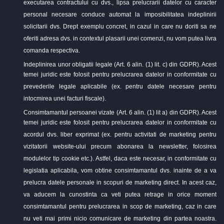
executarea contractului cu dvs., lipsa prelucrarii datelor cu caracter
personal necesare conduce automat la imposibilitatea indeplinirii
solicitarii dvs. Drept exemplu concret, in cazul in care nu doriti sa ne
oferiti adresa dvs. in contextul plasarii unei comenzi, nu vom putea livra
comanda respectiva.
Indeplinirea unor obligatii legale (Art. 6 alin. (1) lit. c) din GDPR). Acest
temei juridic este folosit pentru prelucrarea datelor in conformitate cu
prevederile legale aplicabile (ex. pentru datele necesare pentru
intocmirea unei facturi fiscale).
Consimtamantul persoanei vizate (Art. 6 alin. (1) lit a) din GDPR). Acest
temei juridic este folosit pentru prelucrarea datelor in conformitate cu
acordul dvs. liber exprimat (ex. pentru activitati de marketing pentru
vizitatorii website-ului precum abonarea la newsletter, folosirea
modulelor tip cookie etc.). Astfel, daca este necesar, in conformitate cu
legislatia aplicabila, vom obtine consimtamantul dvs. inainte de a va
prelucra datele personale in scopuri de marketing direct. In acest caz,
va aducem la cunostinta ca veti putea retrage in orice moment
consimtamantul pentru prelucrarea in scop de marketing, caz in care
nu veti mai primi nicio comunicare de marketing din partea noastra.