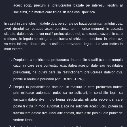
acest scop, precum si prelucrarilor bazate pe interesul legitim al
societatii, din motive care tin de situatia dvs. specifica.
In cazul in care folosim datele dvs. personale pe baza consimtamantului dvs.,
aveti dreptul sa retrageti acest consimtamant in orice moment. In aceasta
situatie, datele dvs. nu vor mai fi prelucrate de noi, cu exceptia cazului in care
o dispozitie legala ne obliga la pastrarea si arhivarea acestora. In orice caz,
va vom informa daca exista o astfel de prevedere legala si o vom indica in
mod expres.
Dreptul de a restrictiona prelucrarea: in anumite situatii (ca de exemplu
cazul in care este contestati exactitatea acestor date sau legalitatea
prelucrarii), ne puteti cere sa restrictionam prelucrarea datelor dvs.
pentru o anumita perioada (Art. 18 din GDPR);
Dreptul la portabilitatea datelor - in masura in care prelucram datele
prin mijloace automate, puteti sa ne solicitati, in conditiile legii, sa
furnizam datele dvs. intr-o forma structurata, utilizata frecvent si care
poate fi citita in mod automat. Daca ne solicitati acest lucru, putem sa
transmitem datele dvs. unei alte entitati, daca este posibil din punct de
vedere tehnic.