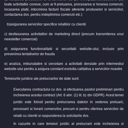
toate activitatile conexe, cum ar fi preluarea, procesarea si livrarea comenzii,
incasarea platii, intocmirea facturii fiscale aferente produselor si serviciilor,
contactarea dvs. pentru indeplinirea comenzii etc.)
b)asigurarea serviciilor specifice relatiilor cu clientii
c) desfasurarea activitatilor de marketing direct (precum transmiterea unui
newsletter comercial)
d) asigurarea functionalitatii si securitatii website-ului, inclusiv prin
prevenirea tentativelor de frauda
e) analiza, imbunatatire si cercetare a activitatii derulate prin intermediul
website-ului pentru a asigura constant evolutia calitativa a serviciilor noastre
Temeiurile juridice ale prelucrarilor de date sunt:
Executarea contractului cu dvs. si efectuarea pasilor preliminari pentru
incheierea acestui contract (Art. 6 alin. (1) lit. b) din GDPR). Acest temei
juridic este folosit pentru prelucrarea datelor in vederea preluarii,
procesarii si livrarii comenzilor, precum si pentru oferirea serviciilor de
relatii cu clientii si raspunderea la solicitarile dvs.
In cazurile in care temeiul juridic al prelucrarii este incheierea si