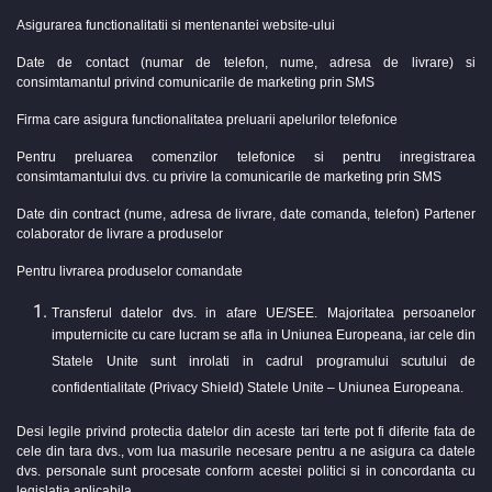
Asigurarea functionalitatii si mentenantei website-ului
Date de contact (numar de telefon, nume, adresa de livrare) si
consimtamantul privind comunicarile de marketing prin SMS
Firma care asigura functionalitatea preluarii apelurilor telefonice
Pentru preluarea comenzilor telefonice si pentru inregistrarea
consimtamantului dvs. cu privire la comunicarile de marketing prin SMS
Date din contract (nume, adresa de livrare, date comanda, telefon) Partener
colaborator de livrare a produselor
Pentru livrarea produselor comandate
Transferul datelor dvs. in afare UE/SEE. Majoritatea persoanelor
imputernicite cu care lucram se afla in Uniunea Europeana, iar cele din
Statele Unite sunt inrolati in cadrul programului scutului de
confidentialitate (Privacy Shield) Statele Unite – Uniunea Europeana.
Desi legile privind protectia datelor din aceste tari terte pot fi diferite fata de
cele din tara dvs., vom lua masurile necesare pentru a ne asigura ca datele
dvs. personale sunt procesate conform acestei politici si in concordanta cu
legislatia aplicabila.