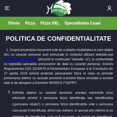
Oferte
Pizza
Pizza XXL
Specialitatea Casei
Covrig
POLITICA DE CONFIDENTIALITATE
1. Scopul prezentului document este de a detalia modalitatea in care datele
dvs. cu caracter personal sunt prelucrate in contextul utilizarii website-ului
www.pizzeriamaestro.ro
(denumit in continuare “website- ul”), in conformitate
cu legislatia aplicabila prelucrarilor de date cu caracter personal, inclusiv
Regulamentul (UE) 2016/679 al Parlamentului European si al Consiliului din
27 aprilie 2016 privind protectia persoanelor fizice in ceea ce priveste
prelucrarea datelor cu caracter personal si privind libera circulatie a acestor
date si de abrogare a Directivei 95/46/CE ("GDPR").
Definitia datelor cu caracter personal: acestea reprezinta orice
informatii privind o persoana fizica identificata sau identificabila
(„persoana vizata”); o persoana fizica identificabila este o persoana
care poate fi identificata, direct sau indirect, in special prin referire la un