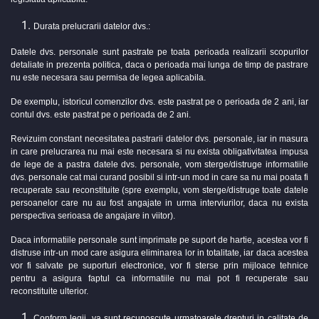
Durata prelucrarii datelor dvs.:
Datele dvs. personale sunt pastrate pe toata perioada realizarii scopurilor
detaliate in prezenta politica, daca o perioada mai lunga de timp de pastrare
nu este necesara sau permisa de legea aplicabila.
De exemplu, istoricul comenzilor dvs. este pastrat pe o perioada de 2 ani, iar
contul dvs. este pastrat pe o perioada de 2 ani.
Revizuim constant necesitatea pastrarii datelor dvs. personale, iar in masura
in care prelucrarea nu mai este necesara si nu exista obligativitatea impusa
de lege de a pastra datele dvs. personale, vom sterge/distruge informatiile
dvs. personale cat mai curand posibil si intr-un mod in care sa nu mai poata fi
recuperate sau reconstituite (spre exemplu, vom sterge/distruge toate datele
persoanelor care nu au fost angajate in urma interviurilor, daca nu exista
perspectiva serioasa de angajare in viitor).
Daca informatiile personale sunt imprimate pe suport de hartie, acestea vor fi
distruse intr-un mod care asigura eliminarea lor in totalitate, iar daca acestea
vor fi salvate pe suporturi electronice, vor fi sterse prin mijloace tehnice
pentru a asigura faptul ca informatiile nu mai pot fi recuperate sau
reconstituite ulterior.
Conform legii, va sunt recunoscute urmatoarele drepturi in calitate de