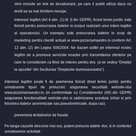
Vom include un link de dezabonare, pe care il puteti utiliza daca nu
doriti sa va mai trimitem mesaje.
interesul legitim (Art 6 alin. (1) lit. f) din GDPR). Acest temei juridic este
folosit pentru prelucrarea datelor in scopul realizarii unui inters legitim
al operatorului. Un exemplu este prelucrarea datelor in scop de
marketing pentru clientii actuali ai www.pizzeriamaestro.ro conform Art.
12 alin. (2) din Legea 506/2004. Ne bazam astfel pe interesul nostru
legitim de a promova serviciile noastre prin transmiterea ofertelor pe
care le consideram ca fiind de interes pentru dvs. (a se vedea “Dreptul
la opozitie” din Sectiunea “Drepturile dumneavoastra”).
Interesul legitim poate fi de asemenea folosit drept temei juridic pentru
urmatoarele tipuri de prelucrari: asigurarea securitatii website-ului
www.pizzeriamaestro.ro (in conformitate cu Considerentul (49) din GDPR)
asigurarea functionalitatii website-ului si optimizarea acestuia (chiar si prin
folosirea datelor anonimizate sau pseudonimizate, dupa caz).
prevenirea tentativelor de frauda
Pe langa cazurile descrise mai sus, putem prelucra datele dvs. si in contextul
urmatoarelor activitati: