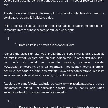
Datele sunt pastrate pentru o perioada de 3 luni in scopul rezolvarii cererii
dvs.
Aceste date sunt folosite, de exemplu, in scopul contactarii dvs. pentru a
solutiona o reclamatie/solicitare a dvs.
Putem solicita si alte date care pot constitui date cu caracter personal numai
in masura in care sunt necesare pentru aceste scopuri.
Date de trafic ce provin din browser-ul dvs.
Atunci cand vizitati un site web, indiferent de dispozitivul folosit, dezvaluiti
anumite informatii despre dvs., precum adresa dvs. IP, ora vizitei dvs., locul
de unde ati intrat in site-urile noastre, paginile vizitate.
www.pizzeriamaestro.ro, ca si alti operatori, inregistreaza aceste informatii
pentru o perioada de timp determinata. www.pizzeriamaestro.ro foloseste
servicii externe de analiza a traficului, cum ar fi Google Analytics.
Aceste date sunt folosite exclusiv de catre www.pizzeriamaestro.ro pentru
imbunatatirea site-ului si serviciilor noastre, dar si pentru asigurarea
securitatii site-ului nostru si prevenirea fraudelor
Date obtinute prin intermediul cookie-urilor plasate de website